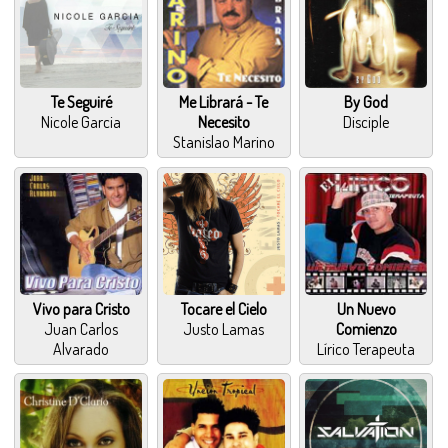
Te Seguiré
Me Librará - Te
By God
Nicole Garcia
Necesito
Disciple
Stanislao Marino
Vivo para Cristo
Tocare el Cielo
Un Nuevo
Juan Carlos
Justo Lamas
Comienzo
Alvarado
Lírico Terapeuta