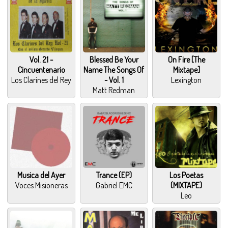
Vol. 21 -
Blessed Be Your
On Fire [The
Cincuentenario
Name The Songs Of
Mixtape]
Los Clarines del Rey
- Vol. 1
Lexington
Matt Redman
Musica del Ayer
Trance (EP)
Los Poetas
Voces Misioneras
Gabriel EMC
(MIXTAPE)
Leo