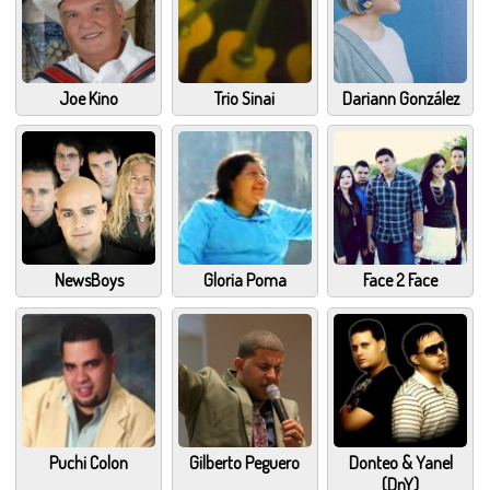
Joe Kino
Trio Sinai
Dariann González
NewsBoys
Gloria Poma
Face 2 Face
Puchi Colon
Gilberto Peguero
Donteo & Yanel
(DnY)