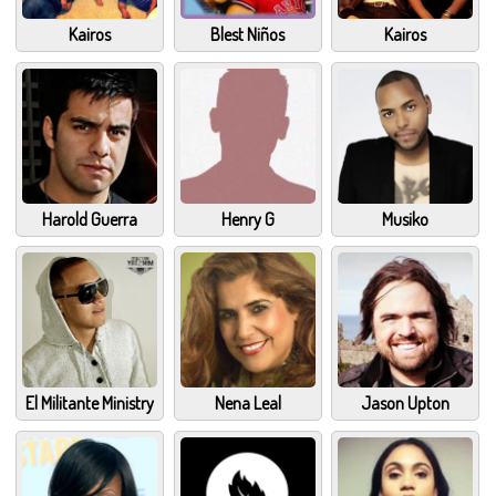
Kairos
Blest Niños
Kairos
Harold Guerra
Henry G
Musiko
El Militante Ministry
Nena Leal
Jason Upton