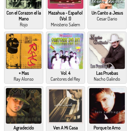
Con el Corazon el la
Mazahua - Español
Un Canto a Jesus
Mano
(Vol .1)
Cesar Dario
Rojo
Ministerio Salem
+ Mas
Vol. 4
Las Pruebas
Ray Alonso
Cantores del Rey
Nacho Galindo
Agradecido
Ven A Mi Casa
Porque te Amo