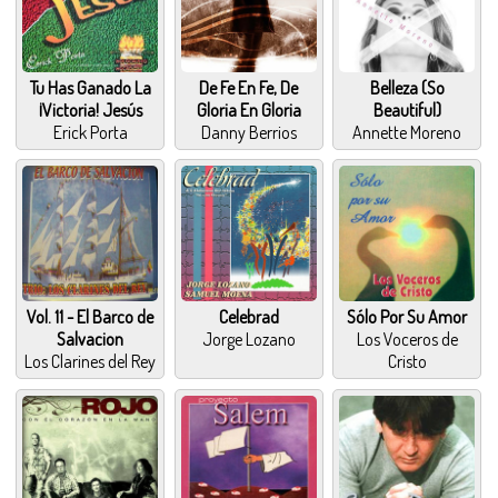
Tu Has Ganado La
De Fe En Fe, De
Belleza (So
¡Victoria! Jesús
Gloria En Gloria
Beautiful)
Erick Porta
Danny Berrios
Annette Moreno
Vol. 11 - El Barco de
Celebrad
Sólo Por Su Amor
Salvacion
Jorge Lozano
Los Voceros de
Los Clarines del Rey
Cristo