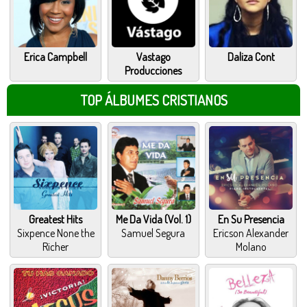
Erica Campbell
Vastago
Daliza Cont
Producciones
TOP ÁLBUMES CRISTIANOS
Greatest Hits
Me Da Vida (Vol. 1)
En Su Presencia
Sixpence None the
Samuel Segura
Ericson Alexander
Richer
Molano