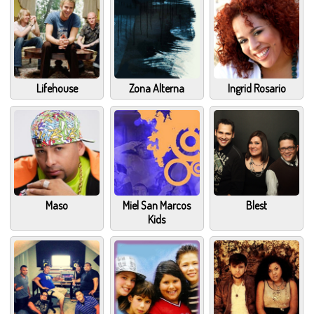
Lifehouse
Zona Alterna
Ingrid Rosario
Maso
Miel San Marcos
Blest
Kids