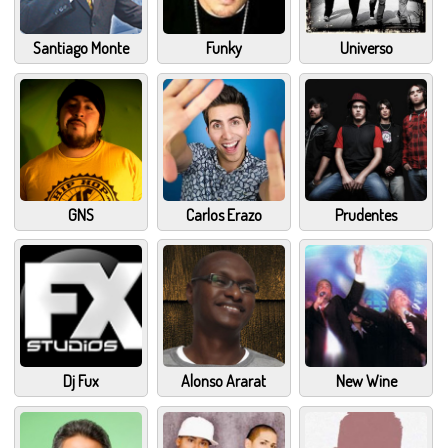
Santiago Monte
Funky
Universo
GNS
Carlos Erazo
Prudentes
Dj Fux
Alonso Ararat
New Wine