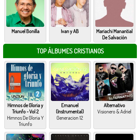
Manuel Bonilla
Ivan y AB
Mariachi Manantial
De Salvación
TOP ÁLBUMES CRISTIANOS
Himnos de Gloria y
Emanuel
Alternativo
Triunfo - Vol 2
(Instrumental)
Visionero & Adriel
Himnos De Gloria Y
Generacion 12
Triunfo