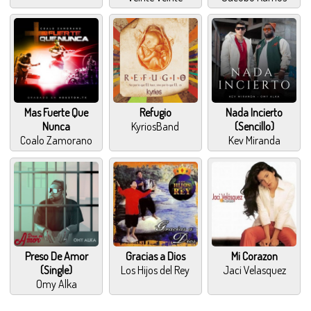
Mas Fuerte Que
Refugio
Nada Incierto
Nunca
KyriosBand
(Sencillo)
Coalo Zamorano
Kev Miranda
Preso De Amor
Gracias a Dios
Mi Corazon
(Single)
Los Hijos del Rey
Jaci Velasquez
Omy Alka