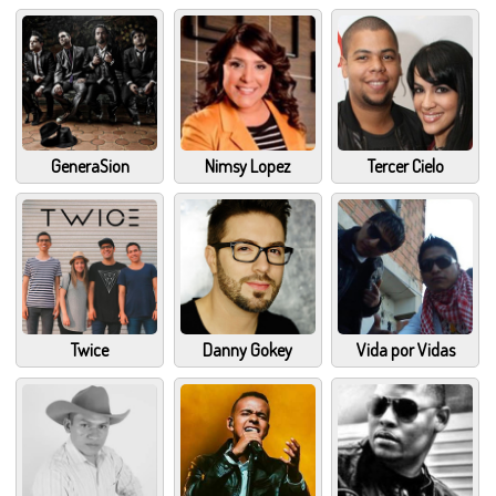
GeneraSion
Nimsy Lopez
Tercer Cielo
Twice
Danny Gokey
Vida por Vidas