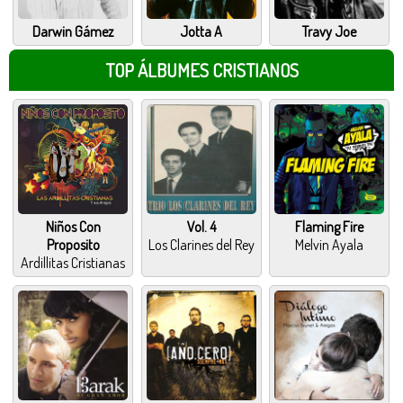
Darwin Gámez
Jotta A
Travy Joe
TOP ÁLBUMES CRISTIANOS
Niños Con
Vol. 4
Flaming Fire
Proposito
Los Clarines del Rey
Melvin Ayala
Ardillitas Cristianas