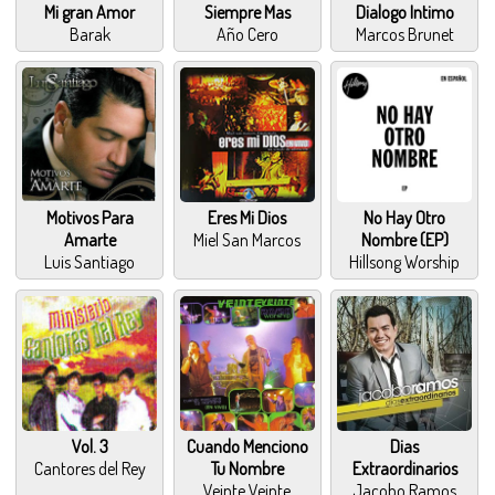
Mi gran Amor
Siempre Mas
Dialogo Intimo
Barak
Año Cero
Marcos Brunet
Motivos Para
Eres Mi Dios
No Hay Otro
Amarte
Miel San Marcos
Nombre (EP)
Luis Santiago
Hillsong Worship
Vol. 3
Cuando Menciono
Dias
Cantores del Rey
Tu Nombre
Extraordinarios
Veinte Veinte
Jacobo Ramos