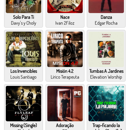
Solo Para Ti
Nace
Danza
Davy's y Choly
Ivan 2Filoz
Edgar Rocha
Los Invencibles
Misión 4.2
Tumbas A Jardines
Louis Santiago
Lírico Terapeuta
Elevation Worship
Missing (Single)
Adoração
Trap-ficando la