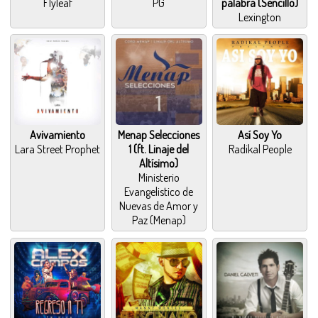
Flyleaf
PG
palabra (Sencillo)
Lexington
Avivamiento
Menap Selecciones
Así Soy Yo
Lara Street Prophet
1 (ft. Linaje del
Radikal People
Altísimo)
Ministerio
Evangelistico de
Nuevas de Amor y
Paz (Menap)