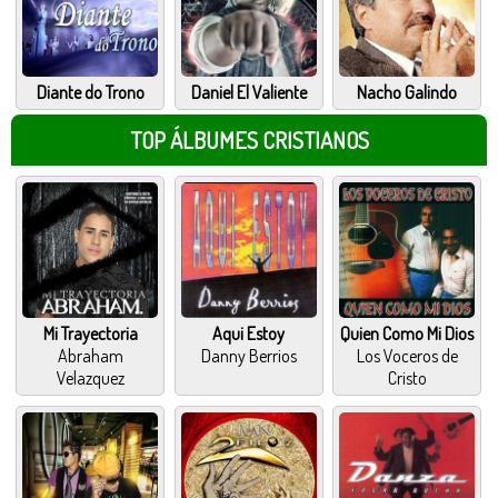
Diante do Trono
Daniel El Valiente
Nacho Galindo
TOP ÁLBUMES CRISTIANOS
Mi Trayectoria
Aqui Estoy
Quien Como Mi Dios
Abraham
Danny Berrios
Los Voceros de
Velazquez
Cristo