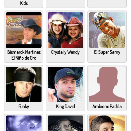
Kids
Bismarck Martinez
Crystal y Wendy
El Super Samy
El Niño de Oro
Funky
King David
Ambiorix Padilla