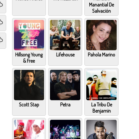
Manantial De
Salvación
Hillsong Young
Lifehouse
Pahola Marino
& Free
Scott Stap
Petra
La Tribu De
Benjamin