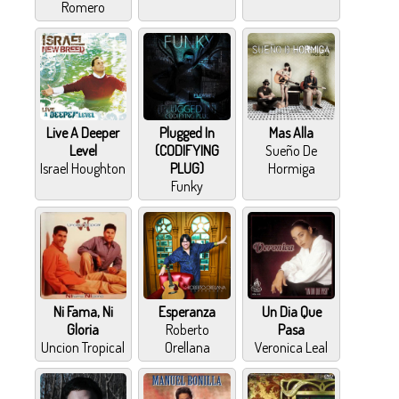
Romero
Live A Deeper
Plugged In
Mas Alla
Level
(CODIFYING
Sueño De
Israel Houghton
PLUG)
Hormiga
Funky
Ni Fama, Ni
Esperanza
Un Dia Que
Gloria
Roberto
Pasa
Uncion Tropical
Orellana
Veronica Leal