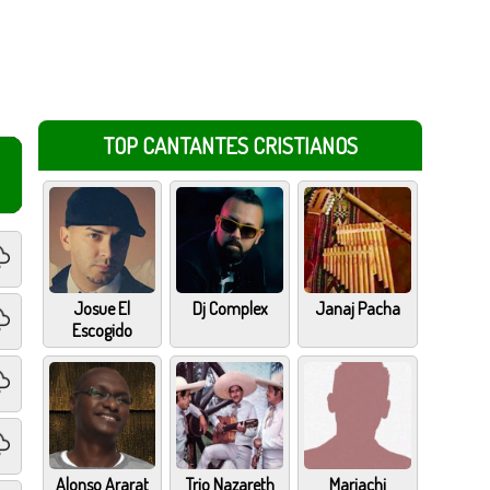
TOP CANTANTES CRISTIANOS
Josue El
Dj Complex
Janaj Pacha
Escogido
Alonso Ararat
Trio Nazareth
Mariachi