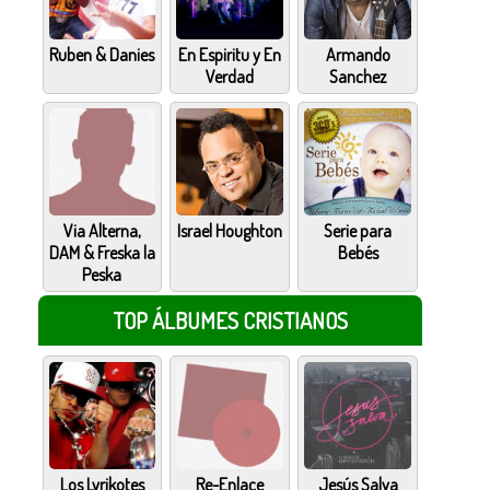
Ruben & Danies
En Espiritu y En
Armando
Verdad
Sanchez
Via Alterna,
Israel Houghton
Serie para
DAM & Freska la
Bebés
Peska
TOP ÁLBUMES CRISTIANOS
Los Lyrikotes
Re-Enlace
Jesús Salva