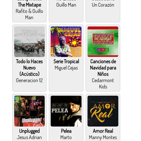
The Mixtape
Guillo Man
Un Corazón
Rafito & Guillo
Man
Todo lo Haces
Serie Tropical
Canciones de
Nuevo
Miguel Cejas
Navidad para
(Acústico)
Niños
Generacion 12
Cedarmont
Kids
Unplugged
Pelea
Amor Real
Jesus Adrian
Marto
Manny Montes