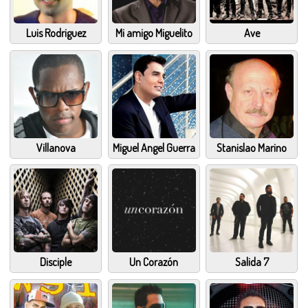
Luis Rodriguez
Mi amigo Miguelito
Ave
Villanova
Miguel Angel Guerra
Stanislao Marino
Disciple
Un Corazón
Salida 7