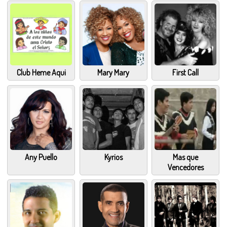
Club Heme Aqui
Mary Mary
First Call
Any Puello
Kyrios
Mas que
Vencedores