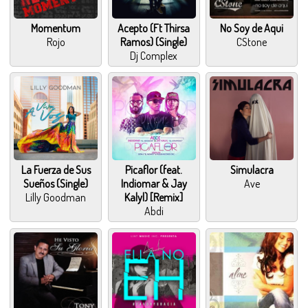
Momentum
Acepto (Ft Thirsa
No Soy de Aqui
Rojo
Ramos) (Single)
CStone
Dj Complex
La Fuerza de Sus
Picaflor (feat.
Simulacra
Sueños (Single)
Indiomar & Jay
Ave
Lilly Goodman
Kalyl) [Remix]
Abdi