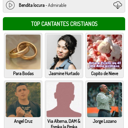
Bendita locura
- Admirable
TOP CANTANTES CRISTIANOS
Para Bodas
Jasmine Hurtado
Copito de Nieve
Angel Cruz
Via Alterna, DAM &
Jorge Lozano
Freska la Peska