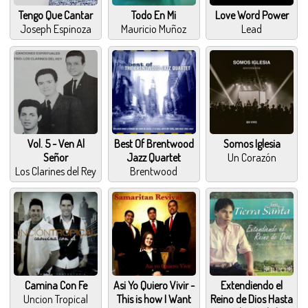
Tengo Que Cantar
Todo En Mi
Love Word Power
Joseph Espinoza
Mauricio Muñoz
Lead
Vol. 5 - Ven Al
Best Of Brentwood
Somos Iglesia
Señor
Jazz Quartet
Un Corazón
Los Clarines del Rey
Brentwood
Camina Con Fe
Asi Yo Quiero Vivir -
Extendiendo el
Uncion Tropical
This is how I Want
Reino de Dios Hasta