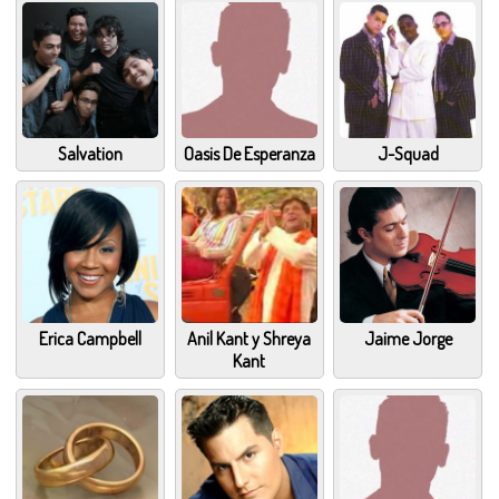
Salvation
Oasis De Esperanza
J-Squad
Erica Campbell
Anil Kant y Shreya
Jaime Jorge
Kant