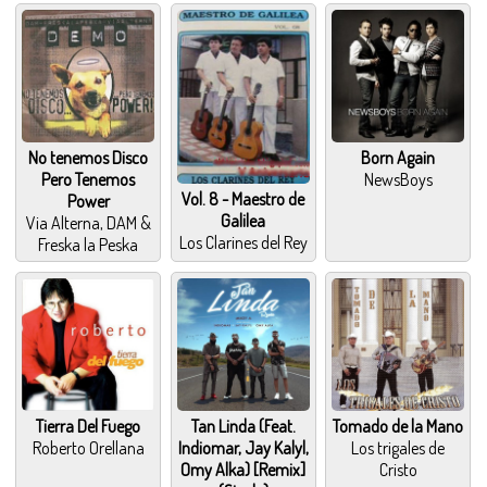
No tenemos Disco
Born Again
Pero Tenemos
NewsBoys
Vol. 8 - Maestro de
Power
Galilea
Via Alterna, DAM &
Los Clarines del Rey
Freska la Peska
Tierra Del Fuego
Tan Linda (Feat.
Tomado de la Mano
Roberto Orellana
Indiomar, Jay Kalyl,
Los trigales de
Omy Alka) [Remix]
Cristo