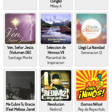
(Single)
Mikey A
Ven, Señor Jesús
Seleccion de
Llegó La Navidad
(Volumen 06)
Himnos VII
Generacion 12
Santiago Monte
Manantial de
Inspiracion
Me Cubre Tu Gracia
Revolucion
¡Somos Niños!
(Feat Melissa Janet
Redimi2
Rey de Reyes Kids