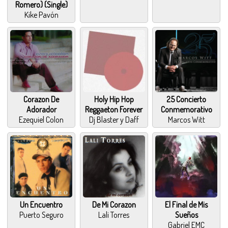
Romero) (Single)
Kike Pavón
Corazon De
Holy Hip Hop
25 Concierto
Adorador
Reggaeton Forever
Conmemorativo
Ezequiel Colon
Dj Blaster y Daff
Marcos Witt
Un Encuentro
De Mi Corazon
El Final de Mis
Puerto Seguro
Lali Torres
Sueños
Gabriel EMC