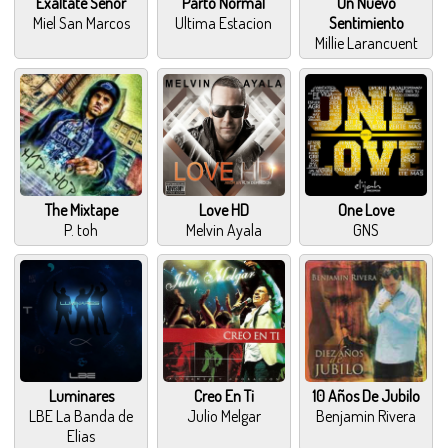
Exaltate Señor
Parto Normal
Un Nuevo
Miel San Marcos
Ultima Estacion
Sentimiento
Millie Larancuent
The Mixtape
Love HD
One Love
P. toh
Melvin Ayala
GNS
Luminares
Creo En Ti
10 Años De Jubilo
LBE La Banda de
Julio Melgar
Benjamin Rivera
Elias