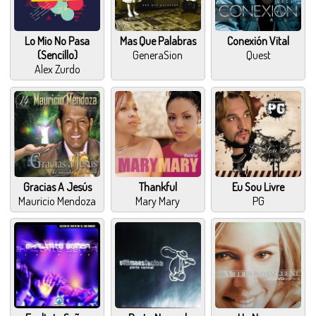
Lo Mio No Pasa
Mas Que Palabras
Conexión Vital
(Sencillo)
GeneraSion
Quest
Alex Zurdo
Gracias A Jesús
Thankful
Eu Sou Livre
Mauricio Mendoza
Mary Mary
PG