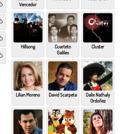
Vencedor
Hillsong
Cuarteto
Cluster
Galileo
Lilian Moreno
David Scarpeta
Dalix Nathaly
Ordoñez