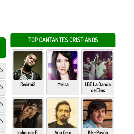
TOP CANTANTES CRISTIANOS
Redimi2
Melisa
LBE La Banda
de Elias
Indiomar El
Año Cero
Kike Pavón