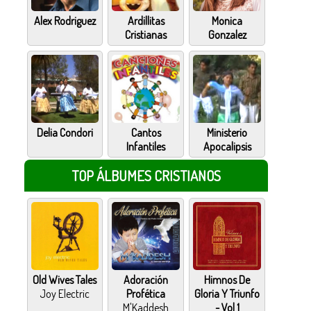
Alex Rodriguez
Ardillitas
Monica
Cristianas
Gonzalez
Delia Condori
Cantos
Ministerio
Infantiles
Apocalipsis
TOP ÁLBUMES CRISTIANOS
Old Wives Tales
Adoración
Himnos De
Joy Electric
Profética
Gloria Y Triunfo
M'Kaddesh
- Vol 1