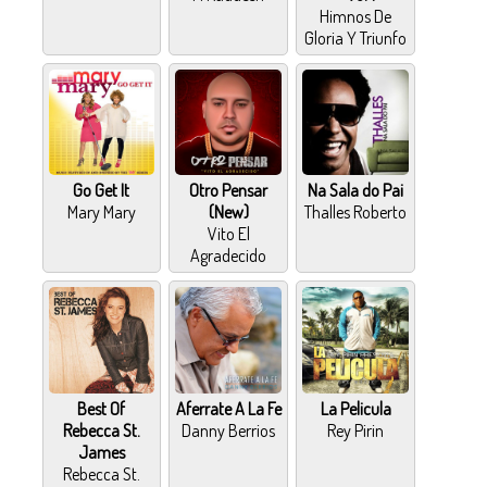
Himnos De
Gloria Y Triunfo
Go Get It
Otro Pensar
Na Sala do Pai
Mary Mary
(New)
Thalles Roberto
Vito El
Agradecido
Best Of
Aferrate A La Fe
La Pelicula
Rebecca St.
Danny Berrios
Rey Pirin
James
Rebecca St.