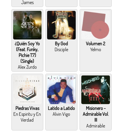
James
¿Quién Soy Yo
By God
Volumen 2
(Feat. Funky,
Disciple
Yelmo
Pichie T7)
(Single)
Alex Zurdo
Piedras Vivas
Latido a Latido
Misionero -
En Espiritu y En
Alvin Vigo
Admirable Vol.
Verdad
III
Admirable