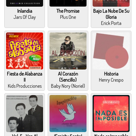
Inlandia
The Promise
Bajo La Nube De Su
Jars Of Clay
Plus One
Gloria
Erick Porta
Fiesta de Alabanza
Al Corazón
Historia
II
(Sencillo)
Henry Crespo
Kids Producciones
Baby Nory (Noriel)