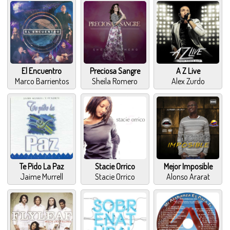
El Encuentro
Preciosa Sangre
A Z Live
Marco Barrientos
Sheila Romero
Alex Zurdo
Te Pido La Paz
Stacie Orrico
Mejor Imposible
Jaime Murrell
Stacie Orrico
Alonso Ararat