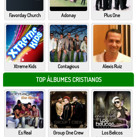
Favorday Church
Adonay
Plus One
Xtreme Kids
Contagious
Alexis Ruiz
TOP ÁLBUMES CRISTIANOS
Es Real
Group One Crew
Los Belicos