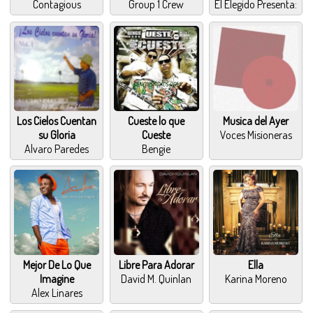
Contagious
Group 1 Crew
El Elegido Presenta:
Los Cielos Cuentan
Cueste lo que
Musica del Ayer
su Gloria
Cueste
Voces Misioneras
Alvaro Paredes
Bengie
Mejor De Lo Que
Libre Para Adorar
Ella
Imagine
David M. Quinlan
Karina Moreno
Alex Linares