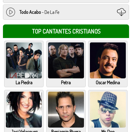
Todo Acabo
- De La Fe
TOP CANTANTES CRISTIANOS
La Piedra
Petra
Oscar Medina
Jaci Velasquez
Benjamin Rivera
Mr. Don