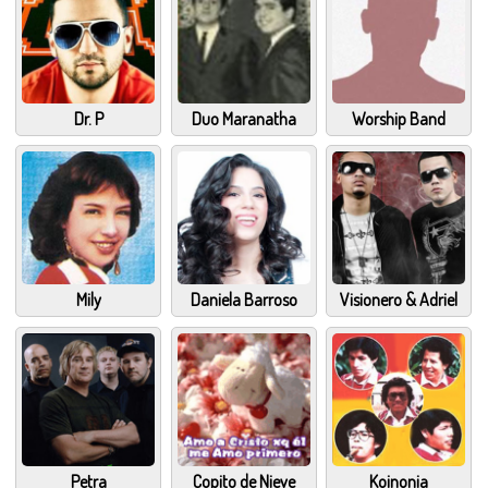
Dr. P
Duo Maranatha
Worship Band
Mily
Daniela Barroso
Visionero & Adriel
Petra
Copito de Nieve
Koinonia