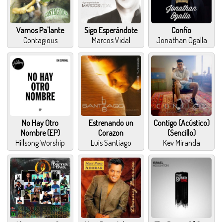
Vamos Pa'lante
Sigo Esperándote
Confío
Contagious
Marcos Vidal
Jonathan Ogalla
No Hay Otro
Estrenando un
Contigo (Acústico)
Nombre (EP)
Corazon
(Sencillo)
Hillsong Worship
Luis Santiago
Kev Miranda