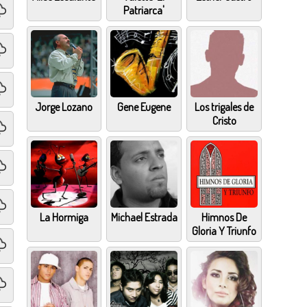
Patriarca'
Jorge Lozano
Gene Eugene
Los trigales de
Cristo
La Hormiga
Michael Estrada
Himnos De
Gloria Y Triunfo