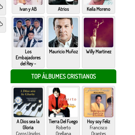
Ivan y AB
Atrios
Keila Moreno
Los
Mauricio Muñoz
Willy Martinez
Embajadores
del Rey -
TOP ÁLBUMES CRISTIANOS
A Dios sea la
Tierra Del Fuego
Hoy soy Feliz
Gloria
Roberto
Francisco
Coros Unidos
Orellana
Orantes