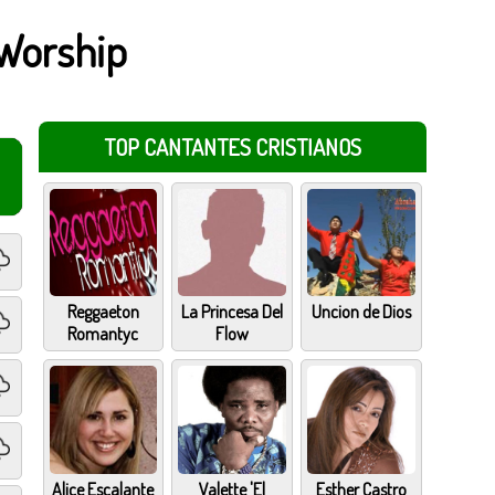
 Worship
TOP CANTANTES CRISTIANOS
Reggaeton
La Princesa Del
Uncion de Dios
Romantyc
Flow
Alice Escalante
Valette 'El
Esther Castro