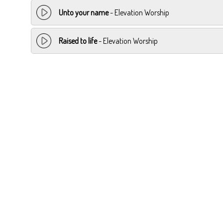
Unto your name
- Elevation Worship
Raised to life
- Elevation Worship