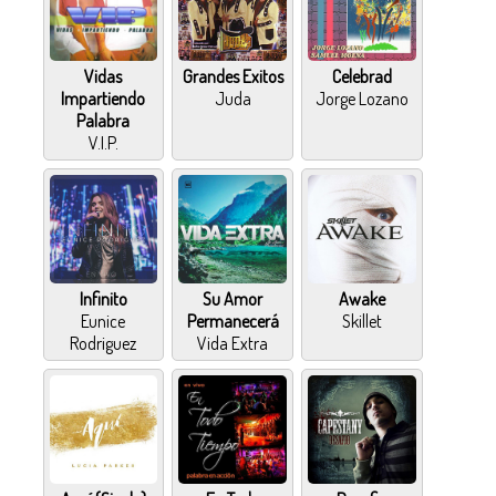
Vidas
Grandes Exitos
Celebrad
Impartiendo
Juda
Jorge Lozano
Palabra
V.I.P.
Infinito
Su Amor
Awake
Eunice
Permanecerá
Skillet
Rodriguez
Vida Extra