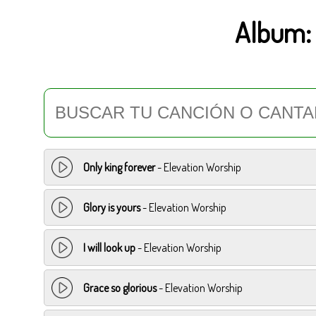
Album
Only king forever
- Elevation Worship
Glory is yours
- Elevation Worship
I will look up
- Elevation Worship
Grace so glorious
- Elevation Worship