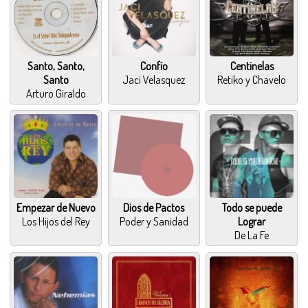
Santo, Santo,
Confío
Centinelas
Santo
Jaci Velasquez
Retiko y Chavelo
Arturo Giraldo
Empezar de Nuevo
Dios de Pactos
Todo se puede
Los Hijos del Rey
Poder y Sanidad
Lograr
De La Fe