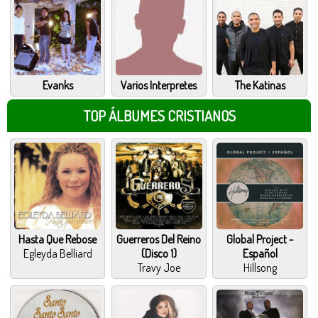
Evanks
Varios Interpretes
The Katinas
TOP ÁLBUMES CRISTIANOS
Hasta Que Rebose
Guerreros Del Reino
Global Project -
Egleyda Belliard
(Disco 1)
Español
Travy Joe
Hillsong