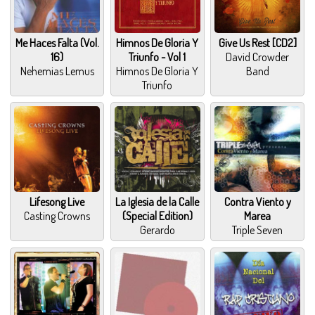
Me Haces Falta (Vol.
Himnos De Gloria Y
Give Us Rest [CD2]
16)
Triunfo - Vol 1
David Crowder
Nehemias Lemus
Himnos De Gloria Y
Band
Triunfo
Lifesong Live
La Iglesia de la Calle
Contra Viento y
Casting Crowns
(Special Edition)
Marea
Gerardo
Triple Seven