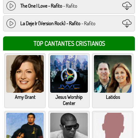
The One I Love - Rafito
- Rafito
La Deje Ir (Version Rock) - Rafito
- Rafito
TOP CANTANTES CRISTIANOS
Amy Grant
Jesus Worship
Latidos
Center