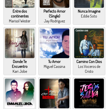
Entre dos
Perfecto Amor
Nunca Imagine
continentes
(Single)
Eddie Soto
Marisol Wester
Jay Rodriguez
Donde Te
Tu Amor
Camino Con Dios
Encuentro
Miguel Cassina
Los Voceros de
Kari Jobe
Cristo