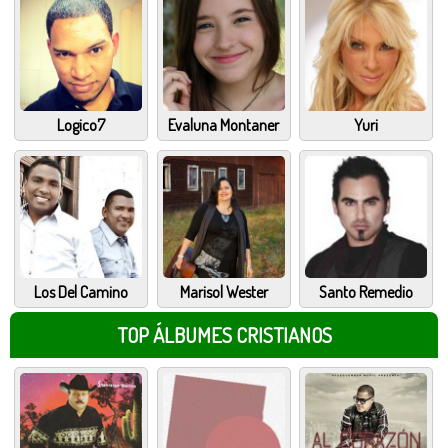
Logico7
Evaluna Montaner
Yuri
Los Del Camino
Marisol Wester
Santo Remedio
TOP ÁLBUMES CRISTIANOS