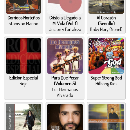
Corridos Norteños
Cristo a Llegado a
Al Corazón
Stanislao Marino
Mi Vida (Vol. 1)
(Sencillo)
Uncion y Fortaleza
Baby Nory (Noriel)
Edicion Especial
Para Que Pecar
Super Strong God
Rojo
(Volumen 5)
Hillsong Kids
Los Hermanos
Alvarado