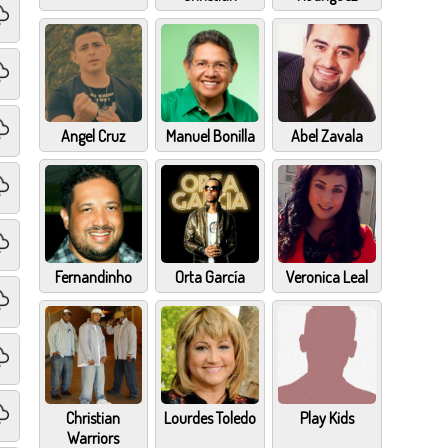
Angel Cruz
Manuel Bonilla
Abel Zavala
Fernandinho
Orta García
Veronica Leal
Christian
Lourdes Toledo
Play Kids
Warriors