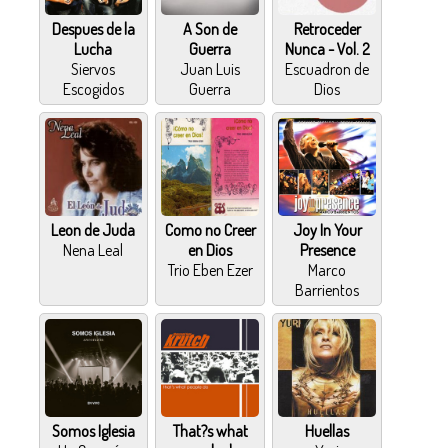
Despues de la
A Son de
Retroceder
Lucha
Guerra
Nunca - Vol. 2
Siervos
Juan Luis
Escuadron de
Escogidos
Guerra
Dios
Leon de Juda
Como no Creer
Joy In Your
Nena Leal
en Dios
Presence
Trio Eben Ezer
Marco
Barrientos
Somos Iglesia
That?s what
Huellas