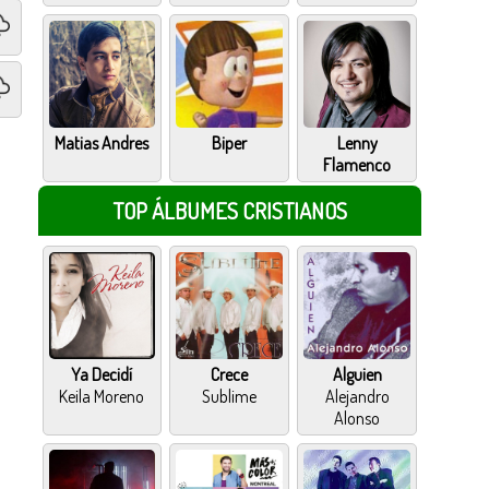
Matias Andres
Biper
Lenny
Flamenco
TOP ÁLBUMES CRISTIANOS
Ya Decidí
Crece
Alguien
Keila Moreno
Sublime
Alejandro
Alonso