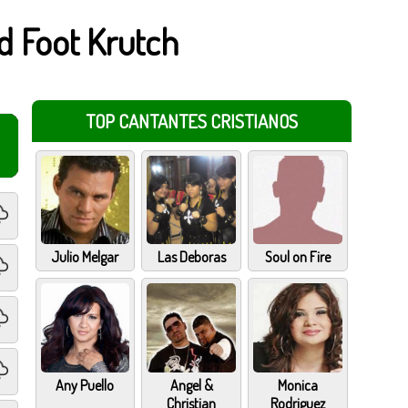
 Foot Krutch
TOP CANTANTES CRISTIANOS
Julio Melgar
Las Deboras
Soul on Fire
Any Puello
Angel &
Monica
Christian
Rodriguez