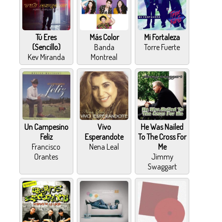
Tú Eres
Más Color
Mi Fortaleza
(Sencillo)
Banda
Torre Fuerte
Kev Miranda
Montreal
Un Campesino
Vivo
He Was Nailed
Feliz
Esperandote
To The Cross For
Francisco
Nena Leal
Me
Orantes
Jimmy
Swaggart