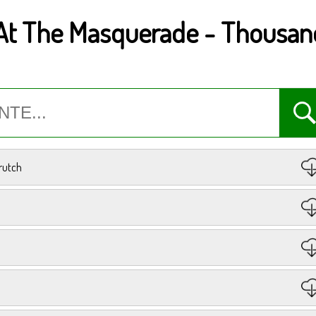
 At The Masquerade
-
Thousand
rutch