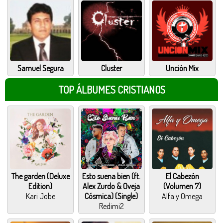
Samuel Segura
Cluster
Unción Mix
TOP ÁLBUMES CRISTIANOS
The garden (Deluxe
Esto suena bien (ft.
El Cabezón
Edition)
Alex Zurdo & Oveja
(Volumen 7)
Kari Jobe
Cósmica) (Single)
Alfa y Omega
Redimi2