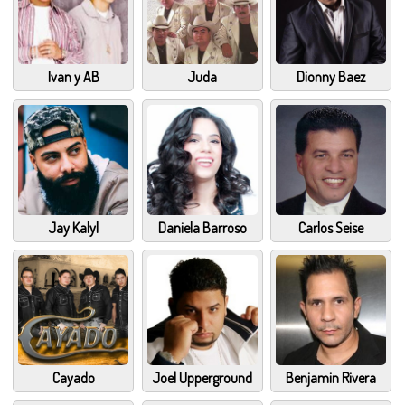
Ivan y AB
Juda
Dionny Baez
Jay Kalyl
Daniela Barroso
Carlos Seise
Cayado
Joel Upperground
Benjamin Rivera