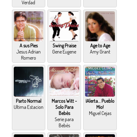
Verdad
A sus Pies
Swing Praise
Age to Age
Jesus Adrian
Gene Eugene
Amy Grant
Romero
Parto Normal
Marcos Witt -
¡Alerta... Pueblo
Ultima Estacion
Solo Para
Mio!
Bebés
Miguel Cejas
Serie para
Bebés