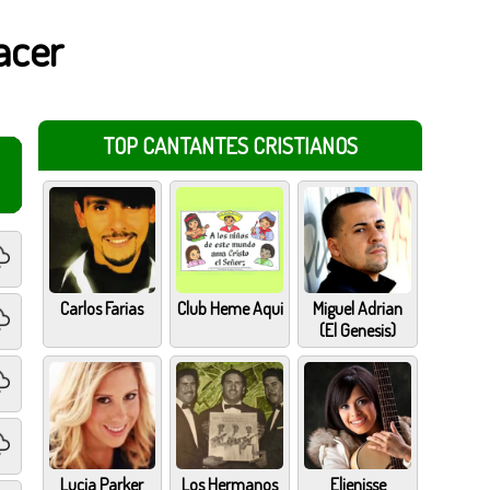
acer
TOP CANTANTES CRISTIANOS
Carlos Farias
Club Heme Aqui
Miguel Adrian
(El Genesis)
Lucia Parker
Los Hermanos
Elienisse