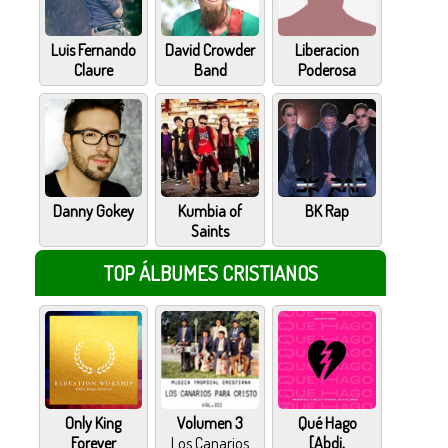
Luis Fernando
David Crowder
Liberacion
Claure
Band
Poderosa
Danny Gokey
Kumbia of
BK Rap
Saints
TOP ÁLBUMES CRISTIANOS
Only King
Volumen 3
Qué Hago
Forever
Los Canarios
[Abdi,