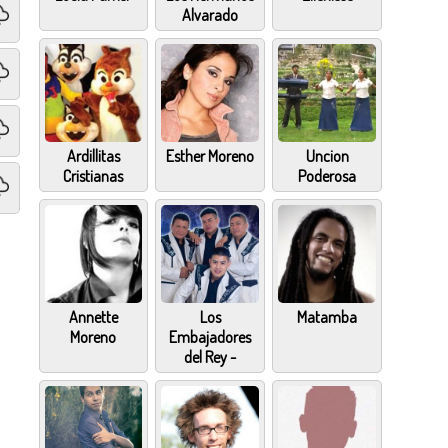
Alvarado
Ardillitas
Esther Moreno
Uncion
Cristianas
Poderosa
Annette
Los
Matamba
Moreno
Embajadores
del Rey -