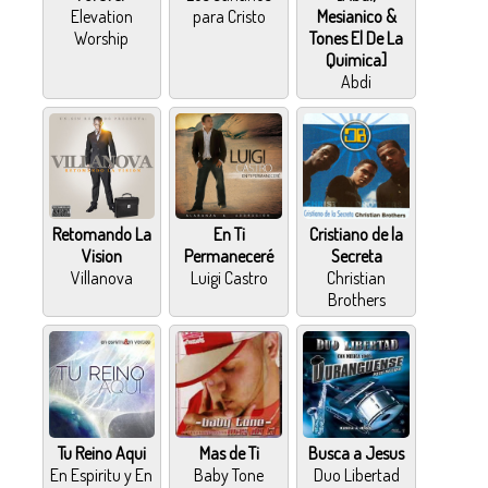
Elevation
para Cristo
Mesianico &
Worship
Tones El De La
Quimica]
Abdi
Retomando La
En Ti
Cristiano de la
Vision
Permaneceré
Secreta
Villanova
Luigi Castro
Christian
Brothers
Tu Reino Aqui
Mas de Ti
Busca a Jesus
En Espiritu y En
Baby Tone
Duo Libertad