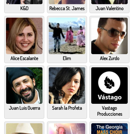
K&D
Rebecca St. James
Juan Valentino
Alice Escalante
Elim
Alex Zurdo
Juan Luis Guerra
Sarah la Profeta
Vastago
Producciones