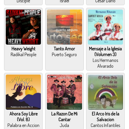
Disciple
Israel
Cesar Dario
Heavy Weight
Tanto Amor
Mensaje a la Iglesia
Radikal People
Puerto Seguro
(Volumen 3)
Los Hermanos
Alvarado
Ahora Soy Libre
La Razon De Mi
El Arco Iris de la
(Vol. 8)
Cantar
Salvacion
Palabra en Accion
Juda
Cantos Infantiles