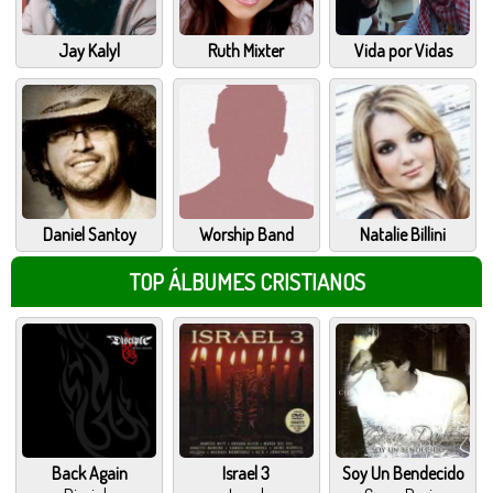
Jay Kalyl
Ruth Mixter
Vida por Vidas
Daniel Santoy
Worship Band
Natalie Billini
TOP ÁLBUMES CRISTIANOS
Back Again
Israel 3
Soy Un Bendecido