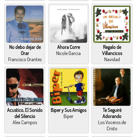
No debo dejar de
Ahora Corre
Regalo de
Orar
Nicole Garcia
Villancicos
Francisco Orantes
Navidad
Acustico, El Sonido
Biper y Sus Amigos
Te Seguiré
del Silencio
Biper
Adorando
Alex Campos
Los Voceros de
Cristo