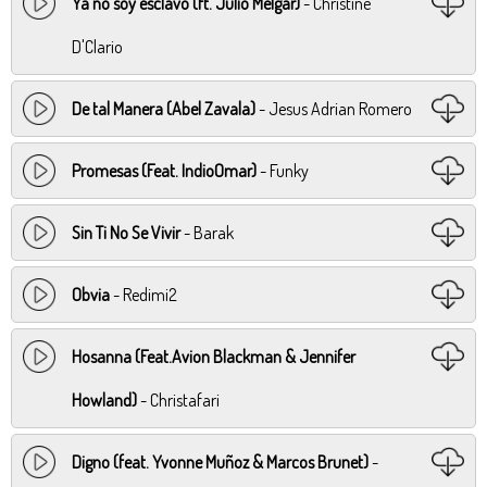
Ya no soy esclavo (ft. Julio Melgar)
- Christine
D'Clario
De tal Manera (Abel Zavala)
- Jesus Adrian Romero
Promesas (Feat. IndioOmar)
- Funky
Sin Ti No Se Vivir
- Barak
Obvia
- Redimi2
Hosanna (Feat.Avion Blackman & Jennifer
Howland)
- Christafari
Digno (feat. Yvonne Muñoz & Marcos Brunet)
-